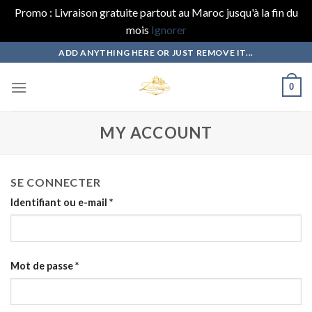
Promo : Livraison gratuite partout au Maroc jusqu'à la fin du
mois
Ignorer
Skip
ADD ANYTHING HERE OR JUST REMOVE IT...
to
content
0
MY ACCOUNT
SE CONNECTER
Identifiant ou e-mail
*
Mot de passe
*