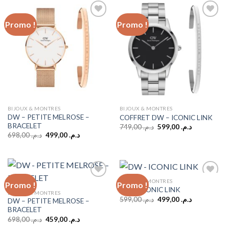
د.م. 499,00.
د.م. 599,00.
د.م. 599,00.
د.م. 749,00.
Promo !
Promo !
Add to
Add to
wishlist
wishlist
BIJOUX & MONTRES
BIJOUX & MONTRES
DW – PETITE MELROSE –
COFFRET DW – ICONIC LINK
BRACELET
Le
Le
749,00
د.م.
599,00
د.م.
prix
prix
Le
Le
698,00
د.م.
499,00
د.م.
initial
actuel
prix
prix
était :
est :
initial
actuel
د.م. 599,00.
د.م. 749,00.
était :
est :
د.م. 499,00.
د.م. 698,00.
BIJOUX & MONTRES
Promo !
Promo !
DW – ICONIC LINK
BIJOUX & MONTRES
Le
Le
599,00
د.م.
499,00
د.م.
DW – PETITE MELROSE –
Add to
Add to
prix
prix
BRACELET
wishlist
wishlist
initial
actuel
Le
Le
était :
est :
698,00
د.م.
459,00
د.م.
prix
prix
د.م. 499,00.
د.م. 599,00.