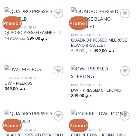
initial
actuel
était :
est :
د.م. 399,00.
د.م. 459,00.
Promo !
Promo !
BIJOUX & MONTRES
QUADRO PRESSED ASHFIELD
Add to
Add to
BIJOUX & MONTRES
wishlist
wishlist
Le
Le
449,00
د.م.
399,00
د.م.
QUADRO PRESSED MELROSE
prix
prix
BLANC-BRACELET
initial
actuel
était :
est :
Le
Le
549,00
د.م.
499,00
د.م.
د.م. 399,00.
د.م. 449,00.
prix
prix
initial
actuel
était :
est :
د.م. 499,00.
د.م. 549,00.
BIJOUX & MONTRES
DW – MELROS
BIJOUX & MONTRES
349,00
د.م.
DW – PRESSED STERLING
Add to
Add to
wishlist
wishlist
349,00
د.م.
Promo !
Promo !
BIJOUX & MONTRES
BIJOUX & MONTRES
QUADRO PRESSED EVERGOLD
COFFRET DW – ICONIC LINK
Add to
Add to