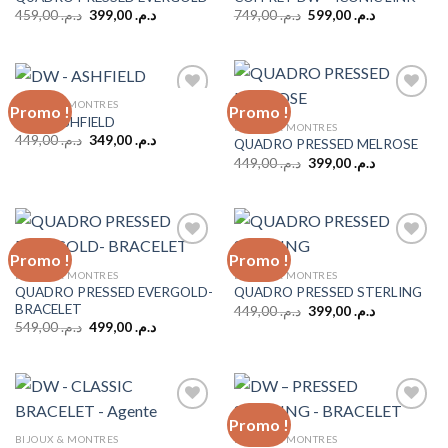
wishlist
wishlist
Le
Le
Le
Le
459,00
د.م.
399,00
د.م.
749,00
د.م.
599,00
د.م.
prix
prix
prix
prix
initial
actuel
initial
actuel
était :
est :
était :
est :
د.م. 599,00.
د.م. 749,00.
د.م. 399,00.
د.م. 459,00.
BIJOUX & MONTRES
Promo !
Promo !
DW – ASHFIELD
BIJOUX & MONTRES
Le
Le
449,00
د.م.
349,00
د.م.
QUADRO PRESSED MELROSE
Add to
Add to
prix
prix
wishlist
wishlist
Le
Le
449,00
د.م.
399,00
د.م.
initial
actuel
prix
prix
était :
est :
initial
actuel
د.م. 349,00.
د.م. 449,00.
était :
est :
د.م. 399,00.
د.م. 449,00.
Promo !
Promo !
BIJOUX & MONTRES
BIJOUX & MONTRES
QUADRO PRESSED EVERGOLD-
QUADRO PRESSED STERLING
Add to
Add to
BRACELET
wishlist
wishlist
Le
Le
449,00
د.م.
399,00
د.م.
prix
prix
Le
Le
549,00
د.م.
499,00
د.م.
initial
actuel
prix
prix
était :
est :
initial
actuel
د.م. 399,00.
د.م. 449,00.
était :
est :
د.م. 499,00.
د.م. 549,00.
Promo !
BIJOUX & MONTRES
BIJOUX & MONTRES