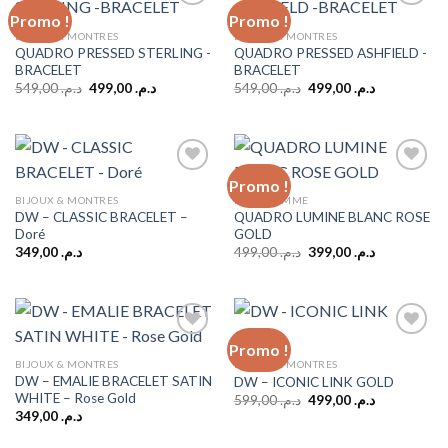
Promo !
Promo !
BIJOUX & MONTRES
BIJOUX & MONTRES
QUADRO PRESSED STERLING -
QUADRO PRESSED ASHFIELD -
Add to
Add to
BRACELET
BRACELET
wishlist
wishlist
Le
Le
Le
Le
549,00
د.م.
499,00
د.م.
549,00
د.م.
499,00
د.م.
prix
prix
prix
prix
initial
actuel
initial
actuel
était :
est :
était :
est :
د.م. 499,00.
د.م. 549,00.
د.م. 499,00.
د.م. 549,00.
Promo !
BIJOUX & MONTRES
MODE FEMME
DW – CLASSIC BRACELET –
QUADRO LUMINE BLANC ROSE
Add to
Add to
Doré
GOLD
wishlist
wishlist
Le
Le
349,00
د.م.
499,00
د.م.
399,00
د.م.
prix
prix
initial
actuel
était :
est :
د.م. 399,00.
د.م. 499,00.
Promo !
BIJOUX & MONTRES
BIJOUX & MONTRES
DW – EMALIE BRACELET SATIN
DW – ICONIC LINK GOLD
Add to
Add to
WHITE – Rose Gold
wishlist
wishlist
Le
Le
599,00
د.م.
499,00
د.م.
prix
prix
349,00
د.م.
initial
actuel
était :
est :