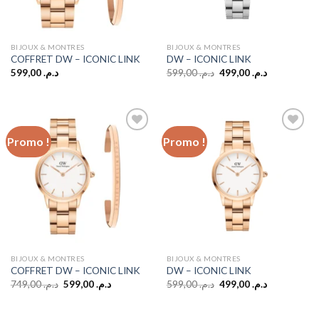
BIJOUX & MONTRES
BIJOUX & MONTRES
COFFRET DW – ICONIC LINK
DW – ICONIC LINK
Le
Le
599,00
د.م.
599,00
د.م.
499,00
د.م.
prix
prix
initial
actuel
était :
est :
د.م. 499,00.
د.م. 599,00.
Promo !
Promo !
Add to
Add to
wishlist
wishlist
BIJOUX & MONTRES
BIJOUX & MONTRES
COFFRET DW – ICONIC LINK
DW – ICONIC LINK
Le
Le
Le
Le
749,00
د.م.
599,00
د.م.
599,00
د.م.
499,00
د.م.
prix
prix
prix
prix
initial
actuel
initial
actuel
était :
est :
était :
est :