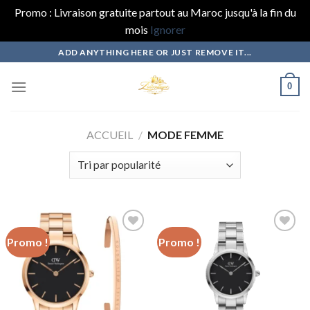
Promo : Livraison gratuite partout au Maroc jusqu'à la fin du
mois
Ignorer
Skip
ADD ANYTHING HERE OR JUST REMOVE IT...
to
content
0
ACCUEIL
/
MODE FEMME
Promo !
Promo !
Add to
Add to
wishlist
wishlist