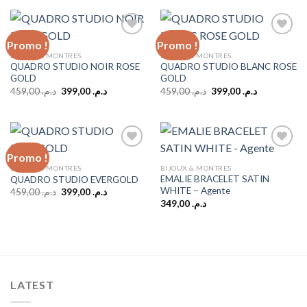
د.م. 499,00.
د.م. 599,00.
Promo !
Promo !
BIJOUX & MONTRES
BIJOUX & MONTRES
QUADRO STUDIO NOIR ROSE
QUADRO STUDIO BLANC ROSE
Add to
Add to
GOLD
GOLD
wishlist
wishlist
Le
Le
Le
Le
459,00
د.م.
399,00
د.م.
459,00
د.م.
399,00
د.م.
prix
prix
prix
prix
initial
actuel
initial
actuel
était :
est :
était :
est :
د.م. 399,00.
د.م. 459,00.
د.م. 399,00.
د.م. 459,00.
Promo !
BIJOUX & MONTRES
BIJOUX & MONTRES
EMALIE BRACELET SATIN
QUADRO STUDIO EVERGOLD
Add to
Add to
WHITE – Agente
wishlist
wishlist
Le
Le
459,00
د.م.
399,00
د.م.
prix
prix
349,00
د.م.
initial
actuel
était :
est :
د.م. 399,00.
د.م. 459,00.
LATEST