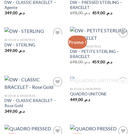
DW – CLASSIC BRACELET –
DW – PRESSED STERLING –
Add to
Add to
Agente
BRACELET
wishlist
wishlist
Le
Le
349,00
د.م.
698,00
د.م.
459,00
د.م.
prix
prix
initial
actuel
était :
est :
د.م. 459,00.
د.م. 698,00.
BIJOUX & MONTRES
Promo !
DW – STERLING
BIJOUX & MONTRES
349,00
د.م.
DW – PETITE STERLING –
Add to
Add to
BRACELET
wishlist
wishlist
Le
Le
698,00
د.م.
459,00
د.م.
prix
prix
initial
actuel
était :
est :
د.م. 459,00.
د.م. 698,00.
RUPTURE DE STOCK
BIJOUX & MONTRES
QUADRO UNITONE
BIJOUX & MONTRES
449,00
د.م.
DW – CLASSIC BRACELET –
Add to
Add to
Rose Gold
wishlist
wishlist
349,00
د.م.