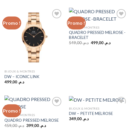
initial
actuel
était :
est :
د.م. 459,00.
د.م. 698,00.
Promo !
Promo !
BIJOUX & MONTRES
QUADRO PRESSED MELROSE -
Add to
Add to
BRACELET
wishlist
wishlist
Le
Le
549,00
د.م.
499,00
د.م.
prix
prix
initial
actuel
était :
est :
د.م. 499,00.
د.م. 549,00.
BIJOUX & MONTRES
DW – ICONIC LINK
499,00
د.م.
BIJOUX & MONTRES
Promo !
DW – PETITE MELROSE
BIJOUX & MONTRES
349,00
د.م.
QUADRO PRESSED MELROSE
Add to
Add to
wishlist
wishlist
Le
Le
459,00
د.م.
399,00
د.م.
prix
prix