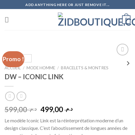
Skip
ADD ANYTHING HERE OR JUST REMOVE IT...
to
content
0
Promo !
ACCUEIL
/
MODE HOMME
/
BRACELETS & MONTRES
Add to
DW – ICONIC LINK
wishlist
Le
Le
599,00
499,00
د.م.
د.م.
prix
prix
Le modèle Iconic Link est la réinterprétation moderne d’un
initial
actuel
design classique. C’est l’aboutissement de longues années de
était :
est :