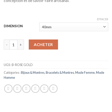
conception et de savoir-faire artisanal.
د.م. 499,00.
د.م. 599,00.
EFFACER
DIMENSION
quantité de DW - ICONIC LINK
ACHETER
UGS :
B-ROSE GOLD
Catégories :
Bijoux & Montres
,
Bracelets & Montres
,
Mode Femme
,
Mode
Homme