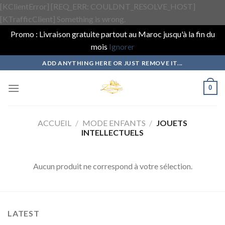
[KClientError] [REQ_ERR: COULDNT_RESOLVE_HOST]
[KTrafficClient] Something is wrong.
Promo : Livraison gratuite partout au Maroc jusqu'à la fin du
mois
Ignorer
Skip
ADD ANYTHING HERE OR JUST REMOVE IT...
to
content
0
ACCUEIL
/
MODE ENFANTS
/
JOUETS
INTELLECTUELS
Aucun produit ne correspond à votre sélection.
LATEST