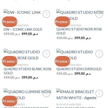
prix
prix
initial
actuel
était :
est :
د.م. 399,00.
د.م. 499,00.
Promo !
Promo !
BIJOUX & MONTRES
BIJOUX & MONTRES
QUADRO STUDIO NOIR ROSE
DW – ICONIC LINK GOLD
Add to
Add to
GOLD
wishlist
wishlist
Le
Le
599,00
د.م.
499,00
د.م.
prix
prix
Le
Le
459,00
د.م.
399,00
د.م.
initial
actuel
prix
prix
était :
est :
initial
actuel
د.م. 499,00.
د.م. 599,00.
était :
est :
د.م. 399,00.
د.م. 459,00.
Promo !
Promo !
BIJOUX & MONTRES
BIJOUX & MONTRES
QUADRO STUDIO BLANC ROSE
QUADRO STUDIO EVERGOLD
Add to
Add to
GOLD
wishlist
wishlist
Le
Le
459,00
د.م.
399,00
د.م.
prix
prix
Le
Le
459,00
د.م.
399,00
د.م.
initial
actuel
prix
prix
était :
est :
initial
actuel
د.م. 399,00.
د.م. 459,00.
était :
est :
د.م. 399,00.
د.م. 459,00.
Promo !
UNCATEGORIZED
BIJOUX & MONTRES