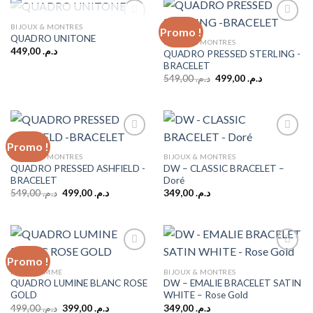
RUPTURE DE STOCK
BIJOUX & MONTRES
Promo !
QUADRO UNITONE
BIJOUX & MONTRES
449,00
د.م.
QUADRO PRESSED STERLING -
Add to
Add to
BRACELET
wishlist
wishlist
Le
Le
549,00
د.م.
499,00
د.م.
prix
prix
initial
actuel
était :
est :
د.م. 499,00.
د.م. 549,00.
Promo !
BIJOUX & MONTRES
BIJOUX & MONTRES
QUADRO PRESSED ASHFIELD -
DW – CLASSIC BRACELET –
Add to
Add to
BRACELET
Doré
wishlist
wishlist
Le
Le
549,00
د.م.
499,00
د.م.
349,00
د.م.
prix
prix
initial
actuel
était :
est :
د.م. 499,00.
د.م. 549,00.
Promo !
MODE FEMME
BIJOUX & MONTRES
QUADRO LUMINE BLANC ROSE
DW – EMALIE BRACELET SATIN
Add to
Add to
GOLD
WHITE – Rose Gold
wishlist
wishlist
Le
Le
499,00
د.م.
399,00
د.م.
349,00
د.م.