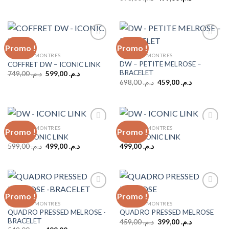
prix
prix
د.م. 499,00.
د.م. 599,00.
initial
actuel
était :
est :
د.م. 499,00.
د.م. 698,00.
Promo !
Promo !
BIJOUX & MONTRES
BIJOUX & MONTRES
DW – PETITE MELROSE –
COFFRET DW – ICONIC LINK
Add to
Add to
BRACELET
wishlist
wishlist
Le
Le
749,00
د.م.
599,00
د.م.
prix
prix
Le
Le
698,00
د.م.
459,00
د.م.
initial
actuel
prix
prix
était :
est :
initial
actuel
د.م. 599,00.
د.م. 749,00.
était :
est :
د.م. 459,00.
د.م. 698,00.
BIJOUX & MONTRES
BIJOUX & MONTRES
Promo !
Promo !
DW – ICONIC LINK
DW – ICONIC LINK
Le
Le
599,00
د.م.
499,00
د.م.
499,00
د.م.
Add to
Add to
prix
prix
wishlist
wishlist
initial
actuel
était :
est :
د.م. 499,00.
د.م. 599,00.
Promo !
Promo !
BIJOUX & MONTRES
BIJOUX & MONTRES
QUADRO PRESSED MELROSE -
QUADRO PRESSED MELROSE
Add to
Add to
BRACELET
wishlist
wishlist
Le
Le
459,00
د.م.
399,00
د.م.
prix
prix