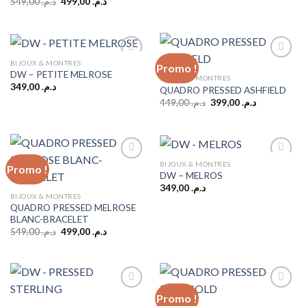
Le
Le
549,00
د.م.
499,00
د.م.
initial
actuel
prix
prix
était :
est :
initial
actuel
د.م. 399,00.
د.م. 459,00.
était :
est :
د.م. 499,00.
د.م. 549,00.
BIJOUX & MONTRES
Promo !
DW – PETITE MELROSE
BIJOUX & MONTRES
349,00
د.م.
QUADRO PRESSED ASHFIELD
Add to
Add to
wishlist
wishlist
Le
Le
449,00
د.م.
399,00
د.م.
prix
prix
initial
actuel
était :
est :
د.م. 399,00.
د.م. 449,00.
BIJOUX & MONTRES
Promo !
DW – MELROS
349,00
د.م.
Add to
Add to
BIJOUX & MONTRES
wishlist
wishlist
QUADRO PRESSED MELROSE
BLANC-BRACELET
Le
Le
549,00
د.م.
499,00
د.م.
prix
prix
initial
actuel
était :
est :
د.م. 499,00.
د.م. 549,00.
Promo !