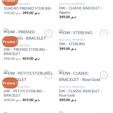
Promo !
BIJOUX & MONTRES
BIJOUX & MONTRES
DW – CLASSIC BRACELET –
QUADRO PRESSED STERLING
Add to
Add to
Agente
wishlist
wishlist
Le
Le
449,00
د.م.
399,00
د.م.
prix
prix
349,00
د.م.
initial
actuel
était :
est :
د.م. 399,00.
د.م. 449,00.
BIJOUX & MONTRES
Promo !
DW – STERLING
BIJOUX & MONTRES
349,00
د.م.
DW – PRESSED STERLING –
Add to
Add to
BRACELET
wishlist
wishlist
Le
Le
698,00
د.م.
459,00
د.م.
prix
prix
initial
actuel
était :
est :
د.م. 459,00.
د.م. 698,00.
Promo !
BIJOUX & MONTRES
BIJOUX & MONTRES
DW – PETITE STERLING –
DW – CLASSIC BRACELET –
Add to
Add to
BRACELET
Rose Gold
wishlist
wishlist
Le
Le
698,00
د.م.
459,00
د.م.
349,00
د.م.
prix
prix
initial
actuel
était :
est :
د.م. 459,00.
د.م. 698,00.