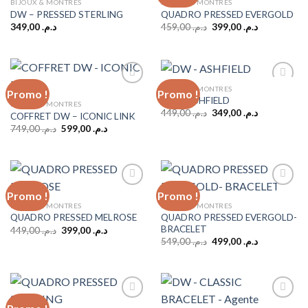
BIJOUX & MONTRES
BIJOUX & MONTRES
DW – PRESSED STERLING
QUADRO PRESSED EVERGOLD
Add to
Add to
wishlist
wishlist
Le
Le
349,00
د.م.
459,00
د.م.
399,00
د.م.
prix
prix
initial
actuel
était :
est :
د.م. 399,00.
د.م. 459,00.
BIJOUX & MONTRES
Promo !
Promo !
DW – ASHFIELD
BIJOUX & MONTRES
Le
Le
449,00
د.م.
349,00
د.م.
COFFRET DW – ICONIC LINK
Add to
Add to
prix
prix
wishlist
wishlist
Le
Le
749,00
د.م.
599,00
د.م.
initial
actuel
prix
prix
était :
est :
initial
actuel
د.م. 349,00.
د.م. 449,00.
était :
est :
د.م. 599,00.
د.م. 749,00.
Promo !
Promo !
BIJOUX & MONTRES
BIJOUX & MONTRES
QUADRO PRESSED EVERGOLD-
QUADRO PRESSED MELROSE
Add to
Add to
BRACELET
wishlist
wishlist
Le
Le
449,00
د.م.
399,00
د.م.
prix
prix
Le
Le
549,00
د.م.
499,00
د.م.
initial
actuel
prix
prix
était :
est :
initial
actuel
د.م. 399,00.
د.م. 449,00.
était :
est :
د.م. 499,00.
د.م. 549,00.