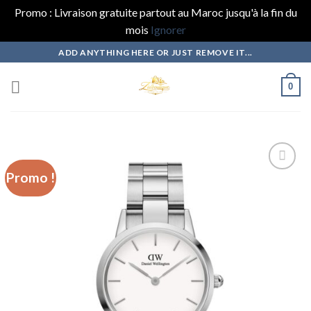
Promo : Livraison gratuite partout au Maroc jusqu'à la fin du
mois
Ignorer
Skip
ADD ANYTHING HERE OR JUST REMOVE IT...
to
content
0
Promo !
Add to
wishlist