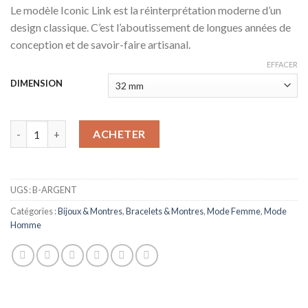
prix
prix
Le modèle Iconic Link est la réinterprétation moderne d’un
initial
actuel
design classique. C’est l’aboutissement de longues années de
était :
est :
conception et de savoir-faire artisanal.
د.م. 499,00.
د.م. 599,00.
EFFACER
DIMENSION
quantité de DW - ICONIC LINK
ACHETER
UGS :
B-ARGENT
Catégories :
Bijoux & Montres
,
Bracelets & Montres
,
Mode Femme
,
Mode
Homme