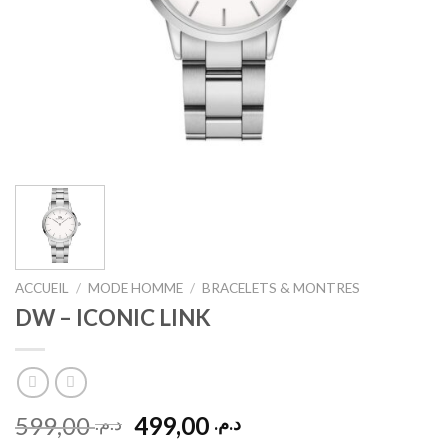
ACCUEIL
/
MODE HOMME
/
BRACELETS & MONTRES
DW – ICONIC LINK
Le
Le
599,00
499,00
د.م.
د.م.