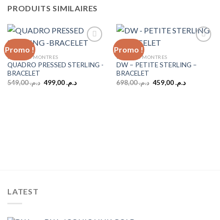
PRODUITS SIMILAIRES
Promo !
Promo !
BIJOUX & MONTRES
BIJOUX & MONTRES
QUADRO PRESSED STERLING -
DW – PETITE STERLING –
Add to
Add to
BRACELET
BRACELET
wishlist
wishlist
Le
Le
Le
Le
549,00
د.م.
499,00
د.م.
698,00
د.م.
459,00
د.م.
prix
prix
prix
prix
initial
actuel
initial
actuel
était :
est :
était :
est :
د.م. 459,00.
د.م. 698,00.
د.م. 499,00.
د.م. 549,00.
LATEST